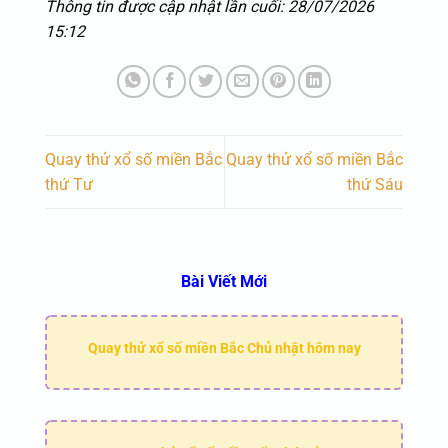
Thông tin được cập nhật lần cuối: 28/07/2026
15:12
Quay thử xổ số miền Bắc
Quay thử xổ số miền Bắc
thứ Tư
thứ Sáu
Bài Viết Mới
Quay thử xổ số miền Bắc Chủ nhật hôm nay