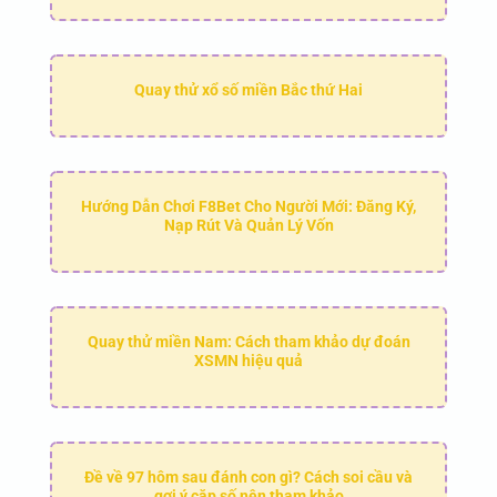
Quay thử xổ số miền Bắc thứ Hai
Hướng Dẫn Chơi F8Bet Cho Người Mới: Đăng Ký,
Nạp Rút Và Quản Lý Vốn
Quay thử miền Nam: Cách tham khảo dự đoán
XSMN hiệu quả
Đề về 97 hôm sau đánh con gì? Cách soi cầu và
gợi ý cặp số nên tham khảo