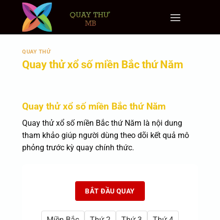
Bỏ
qua
nội
dung
QUAY THỬ
Quay thử xổ số miền Bắc thứ Năm
Quay thử xổ số miền Bắc thứ Năm
Quay thử xổ số miền Bắc thứ Năm là nội dung
tham khảo giúp người dùng theo dõi kết quả mô
phỏng trước kỳ quay chính thức.
BẮT ĐẦU QUAY
Miền Bắc
Thứ 2
Thứ 3
Thứ 4