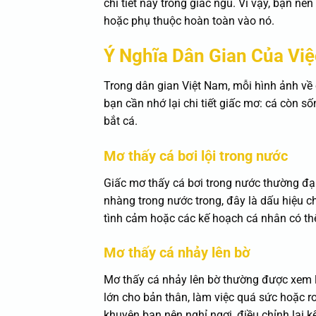
chi tiết này trong giấc ngủ. Vì vậy, bạn 
hoặc phụ thuộc hoàn toàn vào nó.
Ý Nghĩa Dân Gian Của Vi
Trong dân gian Việt Nam, mỗi hình ảnh về 
bạn cần nhớ lại chi tiết giấc mơ: cá còn s
bắt cá.
Mơ thấy cá bơi lội trong nước
Giấc mơ thấy cá bơi trong nước thường đại
nhàng trong nước trong, đây là dấu hiệu 
tình cảm hoặc các kế hoạch cá nhân có thể t
Mơ thấy cá nhảy lên bờ
Mơ thấy cá nhảy lên bờ thường được xem l
lớn cho bản thân, làm việc quá sức hoặc r
khuyên bạn nên nghỉ ngơi, điều chỉnh lại 