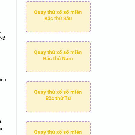
Quay thử xổ số miền
Bắc thứ Sáu
.
 Nó
Quay thử xổ số miền
Bắc thứ Năm
iệu
Quay thử xổ số miền
Bắc thứ Tư
a
ác
Quay thử xổ số miền