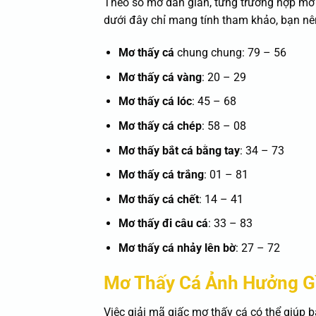
Theo sổ mơ dân gian, từng trường hợp mơ
dưới đây chỉ mang tính tham khảo, bạn nên 
Mơ thấy cá
chung chung: 79 – 56
Mơ thấy cá vàng
: 20 – 29
Mơ thấy cá lóc
: 45 – 68
Mơ thấy cá chép
: 58 – 08
Mơ thấy bắt cá bằng tay
: 34 – 73
Mơ thấy cá trắng
: 01 – 81
Mơ thấy cá chết
: 14 – 41
Mơ thấy đi câu cá
: 33 – 83
Mơ thấy cá nhảy lên bờ
: 27 – 72
Mơ Thấy Cá Ảnh Hưởng Gì
Việc giải mã giấc mơ thấy cá có thể giúp 