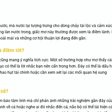
nước, mà nước lại tượng trưng cho dòng chảy tài lộc và cảm xúc
ong làn nước trong, giấc mơ này thường được xem là điềm lành.
thoải mái và những cơ hội thuận lợi đang đến gần.
à điềm tốt?
cũng mang ý nghĩa tích cực. Một số trường hợp như mơ thấy cá
c có thể là lời nhắc bạn nên cẩn trọng hơn. Đây có thể là dấu h
hao hụt tài chính hoặc cần xem xét lại các mối quan hệ xung
 cá?
iềm báo tâm linh mà chỉ phản ánh những trải nghiệm gần đây củ
ảnh về cá hoặc nghe ai đó nhắc đến cá, não bộ có thể tái hiện c