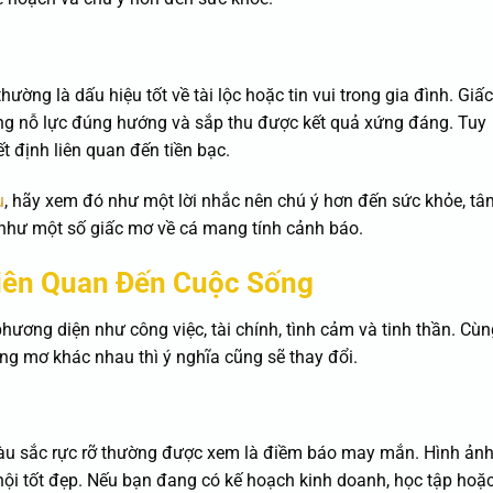
ờng là dấu hiệu tốt về tài lộc hoặc tin vui trong gia đình. Giấc
ng nỗ lực đúng hướng và sắp thu được kết quả xứng đáng. Tuy
t định liên quan đến tiền bạc.
u
, hãy xem đó như một lời nhắc nên chú ý hơn đến sức khỏe, tâ
như một số giấc mơ về cá mang tính cảnh báo.
iên Quan Đến Cuộc Sống
hương diện như công việc, tài chính, tình cảm và tinh thần. Cùn
ng mơ khác nhau thì ý nghĩa cũng sẽ thay đổi.
àu sắc rực rỡ thường được xem là điềm báo may mắn. Hình ản
 hội tốt đẹp. Nếu bạn đang có kế hoạch kinh doanh, học tập hoặ