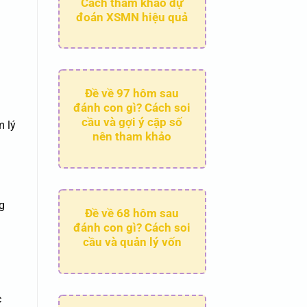
Cách tham khảo dự
đoán XSMN hiệu quả
Đề về 97 hôm sau
đánh con gì? Cách soi
cầu và gợi ý cặp số
m lý
nên tham khảo
g
Đề về 68 hôm sau
đánh con gì? Cách soi
cầu và quản lý vốn
h
c