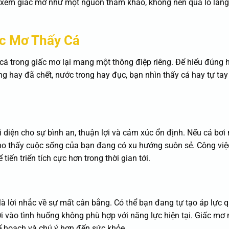
nên xem giấc mơ như một nguồn tham khảo, không nên quá lo lắng
ệc Mơ Thấy Cá
cá trong giấc mơ lại mang một thông điệp riêng. Để hiểu đúng 
ống hay đã chết, nước trong hay đục, bạn nhìn thấy cá hay tự tay
 diện cho sự bình an, thuận lợi và cảm xúc ổn định. Nếu cá bơi
cho thấy cuộc sống của bạn đang có xu hướng suôn sẻ. Công việ
iến triển tích cực hơn trong thời gian tới.
à lời nhắc về sự mất cân bằng. Có thể bạn đang tự tạo áp lực 
ơi vào tình huống không phù hợp với năng lực hiện tại. Giấc mơ
kế hoạch và chú ý hơn đến sức khỏe.