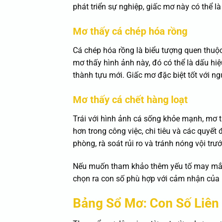
phát triển sự nghiệp, giấc mơ này có thể là
Mơ thấy cá chép hóa rồng
Cá chép hóa rồng là biểu tượng quen thuộc
mơ thấy hình ảnh này, đó có thể là dấu hi
thành tựu mới. Giấc mơ đặc biệt tốt với ng
Mơ thấy cá chết hàng loạt
Trái với hình ảnh cá sống khỏe mạnh, mơ t
hơn trong công việc, chi tiêu và các quyế
phòng, rà soát rủi ro và tránh nóng vội tr
Nếu muốn tham khảo thêm yếu tố may mắn t
chọn ra con số phù hợp với cảm nhận của
Bảng Sổ Mơ: Con Số Liên