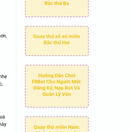
Bắc thứ Ba
hơn,
Quay thử xổ số miền
Bắc thứ Hai
Hướng Dẫn Chơi
 nhẹ
F8Bet Cho Người Mới:
c,
Đăng Ký, Nạp Rút Và
Quản Lý Vốn
quá
 này
Quay thử miền Nam: